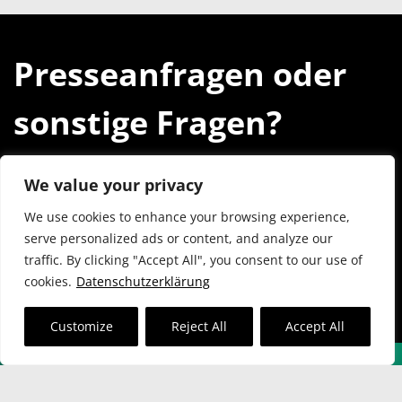
Presseanfragen oder
sonstige Fragen?
Einfach eine kurze
We value your privacy
Nachricht senden.
We use cookies to enhance your browsing experience,
serve personalized ads or content, and analyze our
traffic. By clicking "Accept All", you consent to our use of
cookies.
Datenschutzerklärung
SCHREIB UNS AN
Customize
Reject All
Accept All