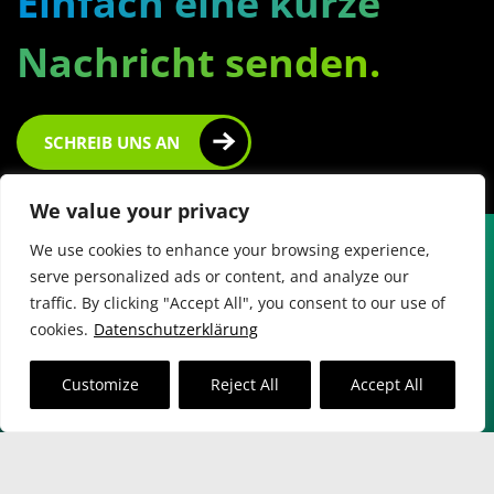
Einfach eine kurze
Nachricht senden.
SCHREIB UNS AN
We value your privacy
We use cookies to enhance your browsing experience,
serve personalized ads or content, and analyze our
traffic. By clicking "Accept All", you consent to our use of
Sie möchten weitere
cookies.
Datenschutzerklärung
Informationen oder haben
Customize
Reject All
Accept All
noch Fragen?
Setzen Sie sich
mit uns in Verbindung.