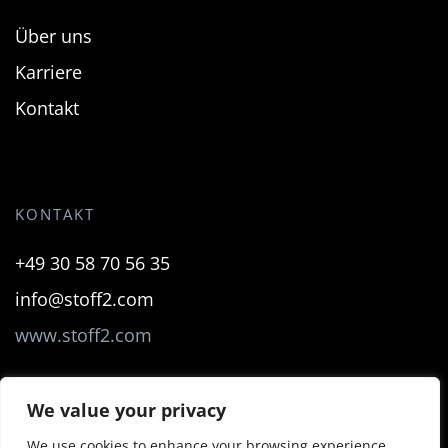
Über uns
Karriere
Kontakt
KONTAKT
+49 30 58 70 56 35
info@stoff2.com
www.stoff2.com
We value your privacy
2026 © Stoff2 GmbH
We use cookies to enhance your browsing experience,